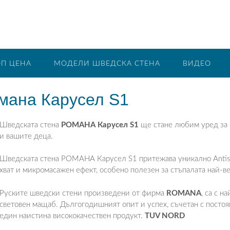
ОП ЦЕНА
МОДЕЛИ ШВЕДСКА СТЕНА
ВИДЕО
ана Карусел S1
Шведската стена
РОМАНА Карусел S1
ще стане любим уред за 
и вашите деца.
Шведската стена РОМАНА Карусел S1 притежава уникално Antisli
хват и микромасажен ефект, особено полезен за стъпалата най-ве
Руските шведски стени произведени от фирма
ROMANA
, са с н
световен мащаб. Дългогодишният опит и успех, съчетан с посто
един наистина висококачествен продукт.
TUV NORD