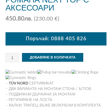
АКСЕСОАРИ
450.80
лв.
(230.00 €)
Поръчай: 0888 405 826
количество
ДОБАВЯНЕ В КОЛИЧКАТА
за
ШВЕДСКА
СТЕНА
РОМАНА
NEXT
–
TÜV NORD
СЕРТИФИКАТ
TOP
– ДВА ВАРИАНТА НА МОНТАЖ СТЕНА / ЪГЛОВ
С
– ПОДВИЖНИ ДЪРЖАЧИ ЗА МОНТАЖ
АКСЕСОАРИ
– РЕГУЛИРАНЕ НА ЛОСТА
– ХАЛКИ, ТРАПЕЦ, ВЪЖЕ ВКЛЮЧЕНИ В КОМПЛЕКТА