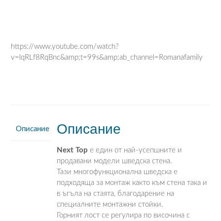
https://www.youtube.com/watch?
v=lqRLf8RqBnc&amp;t=99s&amp;ab_channel=Romanafamily
Описание
Описание
Next Top
е един от най-усепшните и
продавани модели шведска стена.
Тази многофункционална шведска е
подходяща за монтаж както към стена така и
в ъгъла на стаята, благодарение на
специалните монтажни стойки.
Горният лост се регулира по височина с