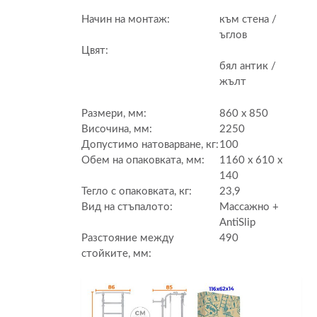
Начин на монтаж:
към стена /
ъглов
Цвят:
бял антик /
жълт
Размери, мм:
860 x 850
Височина, мм:
2250
Допустимо натоварване, кг:
100
Обем на опаковката, мм:
1160 x 610 x
140
Тегло с опаковката, кг:
23,9
Вид на стъпалото:
Массажно +
AntiSlip
Разстояние между
490
стойките, мм: