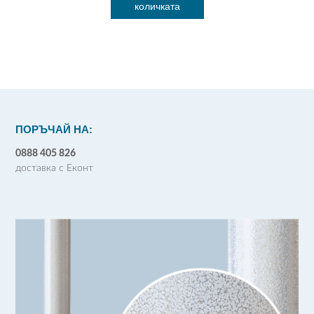
количката
800.00лв..
599.90лв..
ПОРЪЧАЙ НА:
0888 405 826
доставка с Еконт