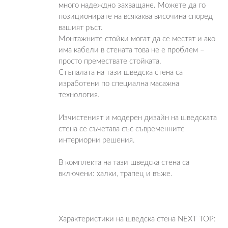
много надеждно захващане. Можете да го
позиционирате на всякаква височина според
вашият ръст.
Монтажните стойки могат да се местят и ако
има кабели в стената това не е проблем –
просто премествате стойката.
Стъпалата на тази шведска стена са
изработени по специална масажна
технология.
Изчистеният и модерен дизайн на шведската
стена се съчетава със съвременните
интериорни решения.
В комплекта на тази шведска стена са
включени: халки, трапец и въже.
Характеристики на шведска стена NEXT TOP: