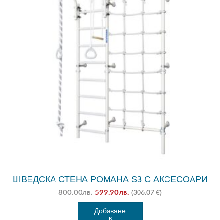
ШВЕДСКА СТЕНА РОМАНА S3 С АКСЕСОАРИ
Original
Текущата
800.00
лв.
599.90
лв.
(306.07 €)
price
цена
Добавяне
was:
е:
в